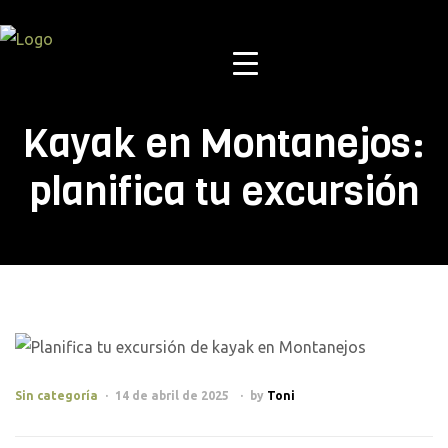
M
Kayak en Montanejos:
planifica tu excursión
Categories
Sin categoría
14 de abril de 2025
by
Toni