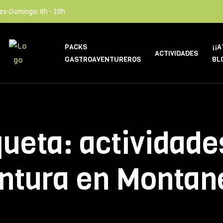
es-Domingo: 8h - 20h
PACKS
¡¡
ACTIVIDADES
GASTROAVENTUREROS
BL
queta:
actividade
ntura en Montan