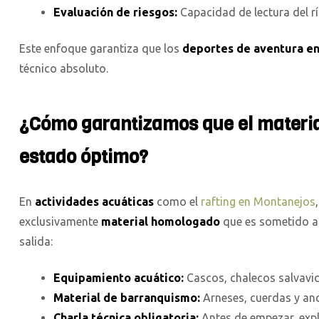
Evaluación de riesgos:
Capacidad de lectura del rí
Este enfoque garantiza que los
deportes de aventura e
técnico absoluto.
¿Cómo garantizamos que el materia
estado óptimo?
En
actividades acuáticas
como el
rafting en Montanejos
exclusivamente
material homologado
que es sometido a 
salida:
Equipamiento acuático:
Cascos, chalecos salvavid
Material de barranquismo:
Arneses, cuerdas y anc
Charla técnica obligatoria:
Antes de empezar, expl