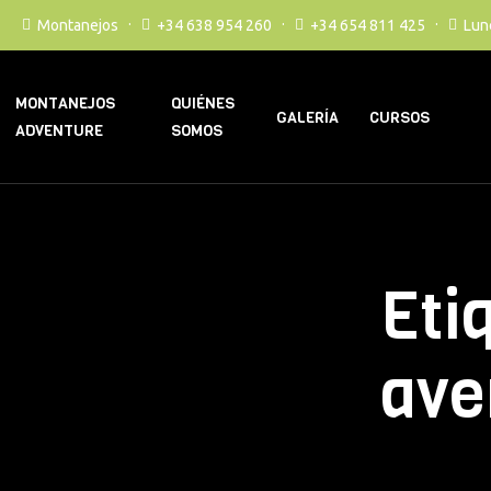
Montanejos
+34 638 954 260
+34 654 811 425
Lun
MONTANEJOS
QUIÉNES
GALERÍA
CURSOS
ADVENTURE
SOMOS
Eti
ave